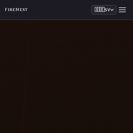
FireNest
🇸🇪
SV